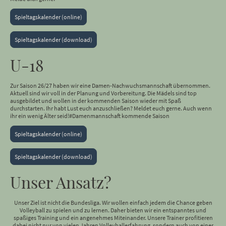
Spieltagskalender (online)
Spieltagskalender (download)
U-18
Zur Saison 26/27 haben wir eine Damen-Nachwuchsmannschaft übernommen.
Aktuell sind wir voll in der Planung und Vorbereitung. Die Mädels sind top
ausgebildet und wollen in der kommenden Saison wieder mit Spaß
durchstarten. Ihr habt Lust euch anzuschließen? Meldet euch gerne. Auch wenn
ihr ein wenig Älter seid!#Damenmannschaft kommende Saison
Spieltagskalender (online)
Spieltagskalender (download)
Unser Ansatz?
Unser Ziel ist nicht die Bundesliga. Wir wollen einfach jedem die Chance geben
Volleyball zu spielen und zu lernen. Daher bieten wir ein entspanntes und
spaßiges Training und ein angenehmes Miteinander. Unsere Trainer profitieren
dabei nicht nur von vielen Jahren Volleyballerfahrung, sondern auch von einer